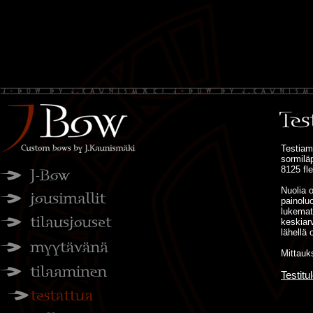
Testiam
sormilä
8125 fl
Nuolia 
painolu
lukemat 
keskiar
lähellä
Mittauk
Testitu